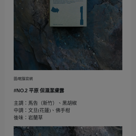
圖/眠腦官網
#NO.2
平原 保濕潔膚露
主調：馬告（新竹）、黑胡椒
中調：文旦(花蓮)、佛手柑
後味：岩蘭草