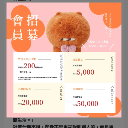
圖(春之夢劇照)/高雄市電影館
雖然只是22分鐘的短片，但赤裸寫實的描述老兵情
誼值得大家去欣賞!!
「觀眾認為曹仕翰只是在導一場電影，其實是在傾
聽生活。」
對曹仕翰來說，影像不是用來說服別人的，而是用