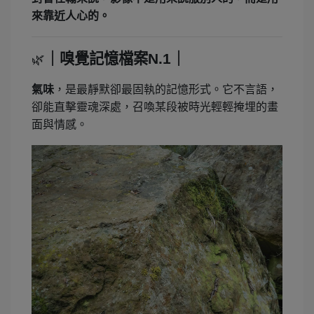
來靠近人心的。
｜嗅覺記憶檔案N.1｜
🌿
氣味
，是最靜默卻最固執的記憶形式。它不言語，
卻能直擊靈魂深處，召喚某段被時光輕輕掩埋的畫
面與情感。