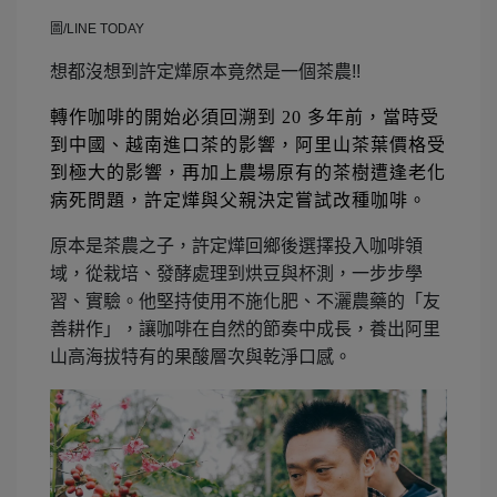
圖/LINE TODAY
想都沒想到許定燁原本竟然是一個茶農!!
轉作咖啡的開始必須回溯到 20 多年前，當時受
到中國、越南進口茶的影響，阿里山茶葉價格受
到極大的影響，再加上農場原有的茶樹遭逢老化
病死問題，許定燁與父親決定嘗試改種咖啡。
原本是茶農之子，許定燁回鄉後選擇投入咖啡領
域，從栽培、發酵處理到烘豆與杯測，一步步學
習、實驗。他堅持使用不施化肥、不灑農藥的「友
善耕作」，讓咖啡在自然的節奏中成長，養出阿里
山高海拔特有的果酸層次與乾淨口感。