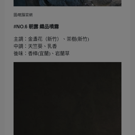
圖/眠腦官網
#NO.6
朝露 織品噴霧
主調：金盞花（新竹）、茶樹(新竹)
中調：天竺葵、乳香
後味：香樟(宜蘭)、岩蘭草