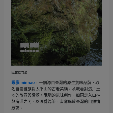
圖/眠腦官網
眠腦 minnao
，一個源自臺灣的原生氣味品牌，取
名自泰雅族對太平山的古老美稱，承載著對這片土
地的敬意與讚頌。眠腦的氣味創作，如同走入山林
與海洋之間，以嗅覺為筆，書寫屬於臺灣的自然情
感誌。