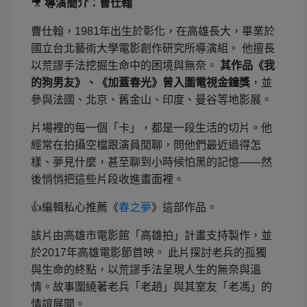
🎥
導演簡介：曹仕翰
曹仕翰，1981年出生於彰化，在高雄長大，畢業於
國立台北藝術大學電影創作研究所導演組。 他擅長
以荒謬手法挖掘生命中的困境與無奈。
其作品《我
的狗男友》、《加蓋春光》曾入圍電視金鐘獎
，並
參與法國、北京、舊金山、印度、曼谷等地影展。
片場裡的每一個「卡」，都是一段生活的切片。他
經常在拍攝空檔跟演員閒聊，問他們最近過得怎
樣、夢見什麼，甚至聊到小時候怕黑的記憶——然
後悄悄把這些片段收進畫面裡。
👍
編輯私心推薦《
春之夢
》這部作品。
該片由高雄市電影館「高雄拍」計畫支持製作，並
於2017年高雄電影節首映。 此片探討老兵的孤獨
與生命的終點，以荒謬手法呈現人生的無奈與溫
情。故事圍繞著老兵「老趙」與其室友「老馮」的
情誼展開。