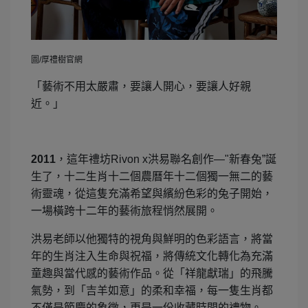
圖/厚禮樹官網
「藝術不用太嚴肅，要讓人開心，要讓人好親
近。」
2011
，這年禮坊Rivon x洪易聯名創作—"新春兔”誕
生了，十二生肖十二個農曆年十二個獨一無二的藝
術靈魂，從這隻充滿希望與繽紛色彩的兔子開始，
一場橫跨十二年的藝術旅程悄然展開。
洪易老師以他獨特的視角與鮮明的色彩語言，將當
年的生肖注入生命與祝福，將傳統文化轉化為充滿
童趣與當代感的藝術作品。從「祥龍獻瑞」的飛騰
氣勢，到「吉羊如意」的柔和幸福，每一隻生肖都
不僅是節慶的象徵，更是一份收藏時間的禮物。