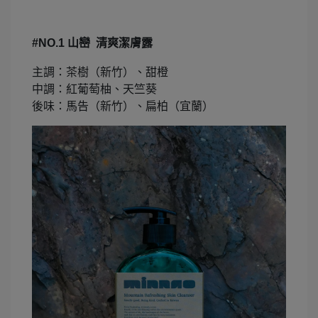
#NO.1
山巒 清爽潔膚露
主調：茶樹（新竹）、甜橙
中調：紅葡萄柚、天竺葵
後味：馬告（新竹）、扁柏（宜蘭）