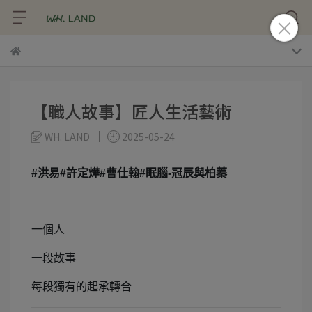
【職人故事】匠人生活藝術
WH. LAND
2025-05-24
#
洪易#許定燁#曹仕翰#眠腦-冠辰與柏蓁
一個人
一段故事
每段獨有的起承轉合