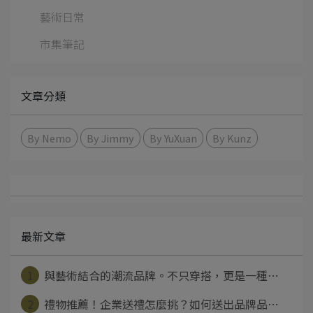
藝術日常
市集筆記
文章分類
By Nemo
By Jimmy
By YuXuan
By Kunz
最新文章
1
與藝術結合的潮流品牌。不只穿搭，更是一種⋯
2
禮物推薦！企業送禮怎麼挑？如何送出品牌品⋯