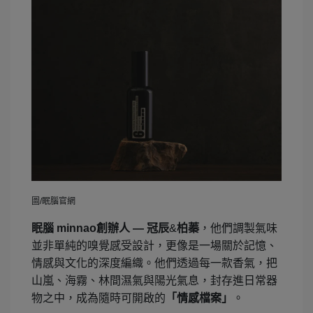
圖/眠腦官網
眠腦 minnao創辦人 — 冠辰
&
柏蓁
，他們調製氣味
並非單純的嗅覺感受設計，更像是一場關於記憶、
情感與文化的深度編織。他們透過每一款香氣，把
山嵐、海霧、林間濕氣與陽光氣息，封存進日常器
物之中，成為隨時可開啟的
「情感檔案」
。