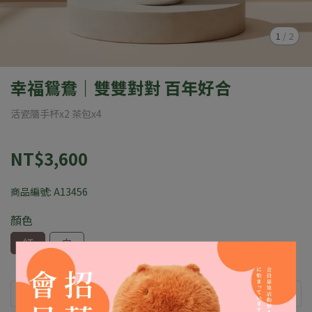
1
/
2
幸福鴛鴦｜雙雙對對 百年好合
活瓷隨手杯x2 茶包x4
NT$3,600
商品編號:
A13456
顏色
紅
白