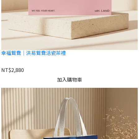
幸福鴛鴦｜洪易鴛鴦活瓷茶禮
NT$2,880
加入購物車