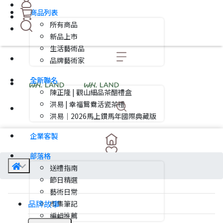
商品列表
所有商品
新品上市
生活藝術品
品牌藝術家
全新聯名
陳正隆 | 觀山細品茶醋禮盒
洪易 | 幸福鴛鴦活瓷茶禮
洪易｜2026馬上鑽馬年國際典藏版
企業客製
部落格
送禮指南
節日精選
藝術日常
品牌故事
市集筆記
編輯推薦